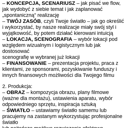
–
KONCEPCJA, SCENARIUSZ
– jak pisać we flow,
jak wydobyć z siebie temat i jak zaplanować
„spontaniczną” realizację
–
TWÓJ ZASÓB
, czyli Twoje światło – jak go określić
i wykorzystać, by nasze realizacje miały swój styl i
wyjątkowość, by potem działać kierowani intuicją
–
LOKACJA, SCENOGRAFIA
– wybór lokacji pod
względem wizualnym i logistycznym lub jak
dostosować
scenografię w wybranej już lokacji
–
FINANSOWANIE
– prezentacja projektu, praca z
klientami, ze sponsorami, pozyskiwanie funduszy i
innych finansowych możliwości dla Twojego filmu
2. Produkcja:
–
OBRAZ
– kompozycja obrazu, plany filmowe
(ważne dla montażu), ustawienia aparatu, wybór
odpowiedniego sprzętu, inspiracja sztuką
–
ŚWIATŁO
– ustawiamy światło samemu lub
pracujemy na zastanym wykorzystując profesjonalne
światło