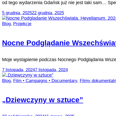
od tego wydarzenia Gdańsk już nie jest taki sam… Spe
5 grudnia, 2025
22 grudnia, 2025
Blog
,
Projekcje
Nocne Podglądanie Wszechświata
Moje wystąpienie podczas Nocnego Podglądania Wszech
7 listopada, 2024
7 listopada, 2024
Blog
,
Film • Campaigns • Documentary
,
Filmy dokumental
„Dziewczyny w sztuce”