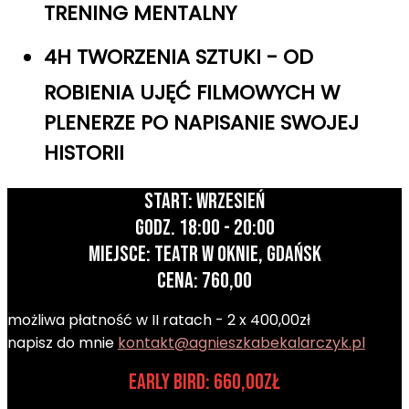
TRENING MENTALNY
4H TWORZENIA SZTUKI - OD
ROBIENIA UJĘĆ FILMOWYCH W
PLENERZE PO NAPISANIE SWOJEJ
HISTORII
START: WRZESIEŃ
GODZ. 18:00 - 20:00
MIEJSCE: TEATR W OKNIE, GDAŃSK
CENA: 760,00
możliwa płatność w II ratach - 2 x 400,00zł
napisz do mnie
kontakt@agnieszkabekalarczyk.pl
EARLY BIRD: 660,00zł