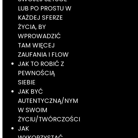
LUB PO PROSTU W
KAŻDEJ SFERZE
ŻYCIA, BY
WPROWADZIĆ
TAM WIĘCEJ
ZAUFANIA I FLOW
JAK TO ROBIĆ Z
PEWNOŚCIĄ
SIEBIE
JAK BYĆ
AUTENTYCZNĄ/NYM
W SWOIM
ŻYCIU/TWÓRCZOŚCI
JAK
WYKORZYSTAĆ