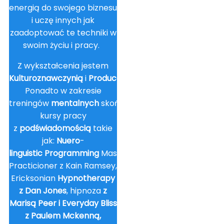
energią do swojego biznesu
i uczę innych jak
zaadoptować te techniki w
swoim życiu i pracy.
Z wykształcenia jestem
Kulturoznawczynią
i
Producentką
Filmową
.
Ponadto w zakresie
treningów
mentalnych
skończyłam
kursy pracy
z
podświadomością
takie
jak:
Nuero
-
linguistic
Programming
Master
Practicioner z Kain Ramsey,
Ericksonian
Hypnotherapy
z Dan Jones
, hipnoza
z
Marisą Peer i Everyday Bliss
z Paulem Mckenną,