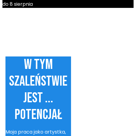
do 8 sierpnia
W tym
szaleństwie
jest ...
potencjał
Moja praca jako artystka,