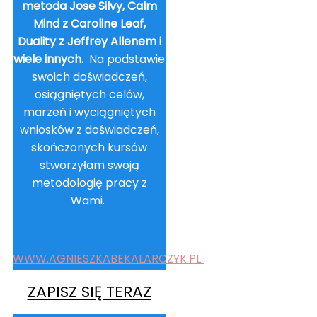
metoda Jose Silvy, Calm
Mind z Caroline Leaf,
Duality z Jeffrey Allenem i
wiele innych.
Na podstawie
swoich doświadczeń,
osiągniętych celów,
marzeń i wyciągniętych
wniosków z doświadczeń,
skończonych kursów
stworzyłam swoją
metodologię pracy z
Wami.
WWW.AGNIESZKABEKALARCZYK.PL
ZAPISZ SIĘ TERAZ