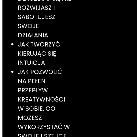
ROZWIJASZ I
SABOTUJESZ
SWOJE
DZIAŁANIA
JAK TWORZYĆ
KIERUJĄC SIĘ
INTUICJĄ
JAK POZWOLIĆ
NA PEŁEN
PRZEPŁYW
KREATYWNOŚCI
W SOBIE, CO
MOŻESZ
WYKORZYSTAĆ W
SWOJEJ SZTUCE