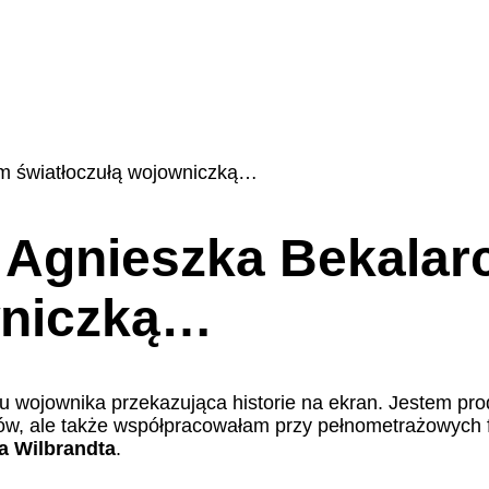
em światłoczułą wojowniczką…
 Agnieszka Bekalarc
wniczką…
słu wojownika przekazująca historie na ekran. Jestem pr
ów, ale także współpracowałam przy pełnometrażowych f
a Wilbrandta
.