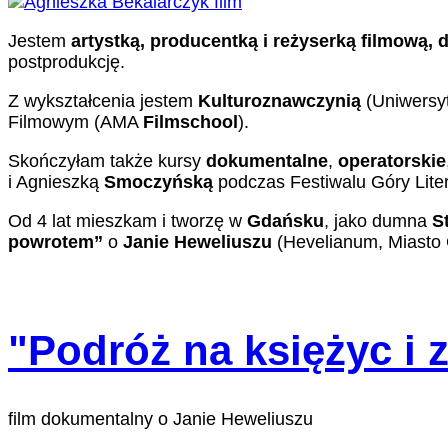
Jestem
artystką, producentką i reżyserką filmową, 
postprodukcję.
Z wykształcenia jestem
Kulturoznawczynią
(Uniwersyt
Filmowym (AMA
Filmschool
).
Skończyłam także kursy
dokumentalne
,
operatorskie
i Agnieszką
Smoczyńską
podczas Festiwalu Góry Liter
Od 4 lat mieszkam i tworzę w
Gdańsku
, jako dumna
S
powrotem”
o
Janie Heweliuszu
(Hevelianum, Miasto G
"Podróż na księżyc i
film dokumentalny o Janie Heweliuszu