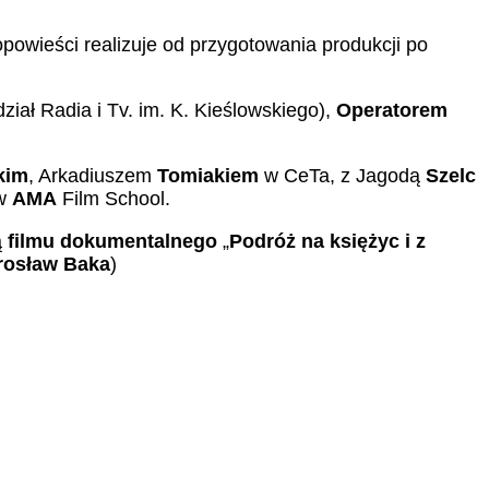
powieści realizuje od przygotowania produkcji po
iał Radia i Tv. im. K. Kieślowskiego),
Operatorem
kim
, Arkadiuszem
Tomiakiem
w CeTa, z Jagodą
Szelc
w
AMA
Film School.
ą
filmu
dokumentalnego
„
Podróż
na księżyc i z
rosław
Baka
)