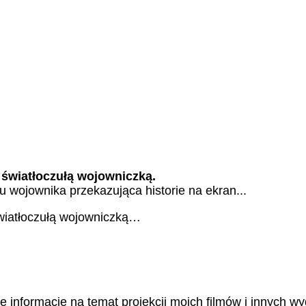
 światłoczułą wojowniczką.
łu wojownika przekazująca historie na ekran...
światłoczułą wojowniczką…
 informację na temat projekcji moich filmów i innych w