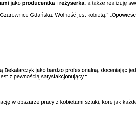
tami
jako
producentka
i
reżyserka
, a także realizuję s
„Czarownice Gdańska. Wolność jest kobietą.” „Opowieści 
Bekalarczyk jako bardzo profesjonalną, doceniając jed
jest z pewnością satysfakcjonujący."
cję w obszarze pracy z kobietami sztuki, korę jak każde