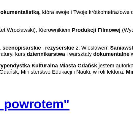
dokumentalistką,
która swoje i Twoje krótkometrażowe o
et Wrocławski), Kierownikiem
Produkcji
Filmowej
(Wydz
,
scenopisarskie
i
reżyserskie
z: Wiesławem
Saniaws
atury, kurs
dziennikarstwa
i warsztaty
dokumentalne
typendystka
Kulturalna
Miasta
Gdańsk
jestem autork
dańsk, Ministerstwo Edukacji i Nauki, w roli lektora:
Mi
 z powrotem"