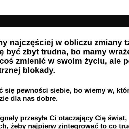
y najczęściej w obliczu zmiany tz
ię być zbyt trudna, bo mamy wraż
coś zmienić w swoim życiu, ale p
rznej blokady.
się pewności siebie, bo wiemy w, któr
zie dla nas dobre.
gnały przesyła Ci otaczający Cię świat,
h, żeby najpierw zintegrować to co trud