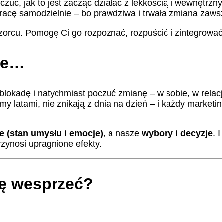
zuć, jak to jest zacząć działać z lekkością i wewnętrz
racę samodzielnie – bo prawdziwa i trwała zmiana zaws
orcu. Pomogę Ci go rozpoznać, rozpuścić i zintegrować
ie…
 blokadę i natychmiast poczuć zmianę – w sobie, w relacj
śmy latami, nie znikają z dnia na dzień – i każdy market
 (stan umysłu i emocje)
, a nasze
wybory i decyzje
. 
zynosi upragnione efekty.
ię wesprzeć?