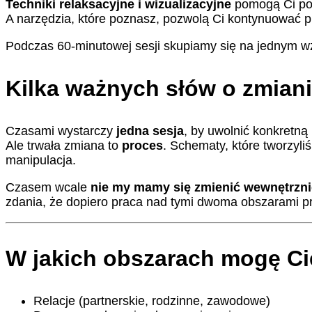
Techniki relaksacyjne i wizualizacyjne
pomogą Ci poc
A narzędzia, które poznasz, pozwolą Ci kontynuować p
Podczas 60-minutowej sesji skupiamy się na jednym wz
Kilka ważnych słów o zmian
Czasami wystarczy
jedna sesja
, by uwolnić konkretną
Ale trwała zmiana to
proces
. Schematy, które tworzyli
manipulacja.
Czasem wcale
nie my mamy się zmienić wewnętrznie
zdania, że dopiero praca nad tymi dwoma obszarami pr
W jakich obszarach mogę C
Relacje (partnerskie, rodzinne, zawodowe)