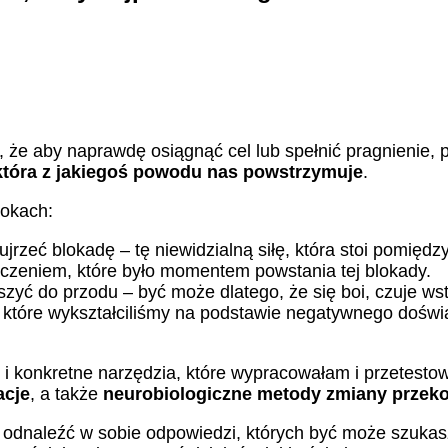
m, że aby naprawdę osiągnąć cel lub spełnić pragnienie, 
 która z jakiegoś powodu nas powstrzymuje
.
rokach:
ujrzeć blokadę – tę niewidzialną siłę, która stoi pomiędz
czeniem, które było momentem powstania tej blokady.
uszyć do przodu – być może dlatego, że się boi, czuje wst
a, które wykształciliśmy na podstawie negatywnego doświ
k i konkretne narzędzia, które wypracowałam i przetesto
acje
, a także
neurobiologiczne metody zmiany przek
 odnaleźć w sobie odpowiedzi, których być może szuka