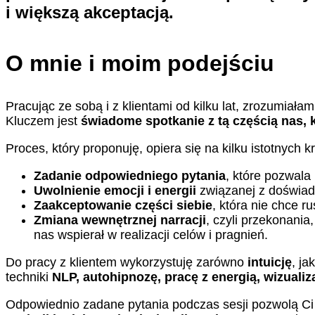
i większą akceptacją.
O mnie i moim podejściu
Pracując ze sobą i z klientami od kilku lat, zrozumiała
Kluczem jest
świadome spotkanie z tą częścią nas,
Proces, który proponuję, opiera się na kilku istotnych k
Zadanie odpowiedniego pytania
, które pozwala 
Uwolnienie emocji i energii
związanej z doświad
Zaakceptowanie części siebie
, która nie chce r
Zmiana wewnętrznej narracji
, czyli przekonani
nas wspierał w realizacji celów i pragnień.
Do pracy z klientem wykorzystuję zarówno
intuicję
, ja
techniki
NLP, autohipnozę, pracę z energią, wizualiz
Odpowiednio zadane pytania podczas sesji pozwolą Ci