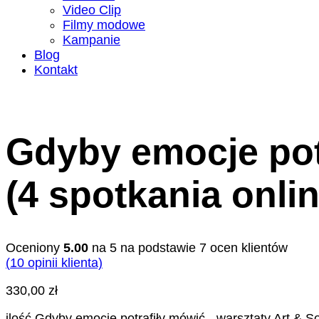
Video Clip
Filmy modowe
Kampanie
Blog
Kontakt
Gdyby emocje potr
(4 spotkania onlin
Oceniony
5.00
na 5 na podstawie
7
ocen klientów
(
10
opinii klienta)
330,00
zł
ilość Gdyby emocje potrafiły mówić - warsztaty Art & So