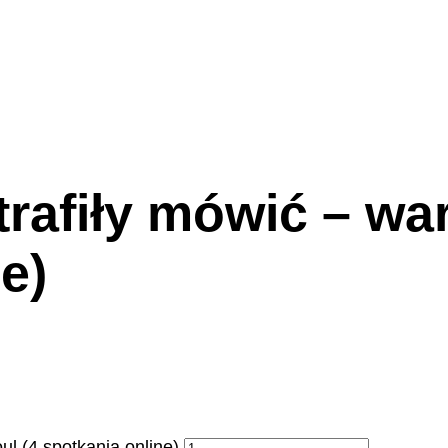
afiły mówić – war
e)
ul (4 spotkania online)