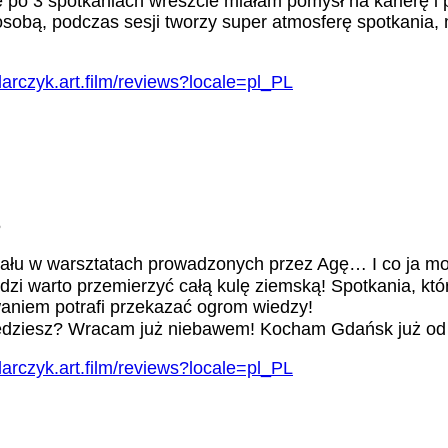
 po 3 spotkaniach wreszcie miałam pomysł na karierę i 
bą, podczas sesji tworzy super atmosferę spotkania, mo
arczyk.art.film/reviews?locale=pl_PL
5
ału w warsztatach prowadzonych przez Agę… I co ja mo
i warto przemierzyć całą kulę ziemską! Spotkania, któr
aniem potrafi przekazać ogrom wiedzy!
pozbędziesz? Wracam już niebawem! Kocham Gdańsk już
arczyk.art.film/reviews?locale=pl_PL