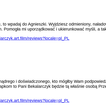
e, to wpadaj do Agnieszki. Wyjdziesz odmieniony, naład
h. Pomogła mi uporządkować i ukierunkować myśli, a ta
arczyk.art.film/reviews?locale=pl_PL
ś mądrego i doświadczonego, kto mógłby Wam podpowiedz
ułapkom to Pani Bekalarczyk będzie tą właśnie osobą P
arczyk.art.film/reviews?locale=pl_PL