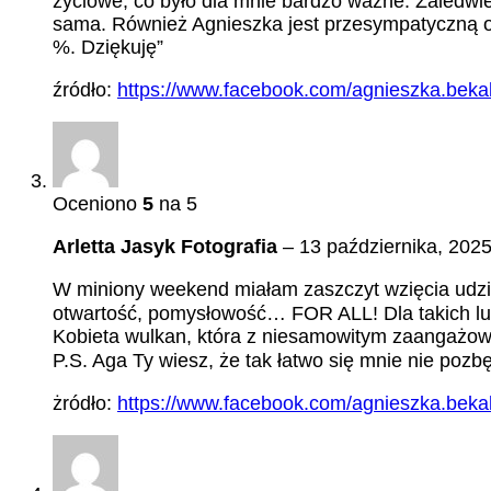
życiowe, co było dla mnie bardzo ważne. Zaledwie
sama. Również Agnieszka jest przesympatyczną oso
%. Dziękuję”
źródło:
https://www.facebook.com/agnieszka.bekal
Oceniono
5
na 5
Arletta Jasyk Fotografia
–
13 października, 202
W miniony weekend miałam zaszczyt wzięcia udzi
otwartość, pomysłowość… FOR ALL! Dla takich ludz
Kobieta wulkan, która z niesamowitym zaangażow
P.S. Aga Ty wiesz, że tak łatwo się mnie nie 
żródło:
https://www.facebook.com/agnieszka.bekal