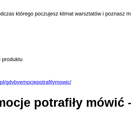
czas którego poczujesz klimat warsztatów i poznasz m
e produktu
.pl/gdybyemocjepotrafilymowic/
ocje potrafiły mówić –