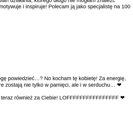
plan działania, którego długo nie mogłam znaleźć
tywuje i inspiruje! Polecam ją jako specjalistę na 100
gę powiedzieć…? No kocham tę kobietę! Za energię,
e zostają nie tylko w pamięci, ale i w serduchu… ❤
 od teraz również za Ciebie! LOFFFFFFFFFFFFFFFF ❤