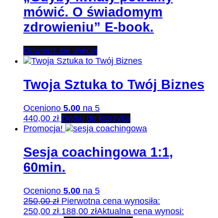
mówić. O świadomym
zdrowieniu” E-book.
Dowiedz się więcej
Twoja Sztuka to Twój Biznes
Oceniono
5.00
na 5
440,00
zł
Dodaj do koszyka
Promocja!
Sesja coachingowa 1:1,
60min.
Oceniono
5.00
na 5
250,00
zł
Pierwotna cena wynosiła:
250,00 zł.
188,00
zł
Aktualna cena wynosi: