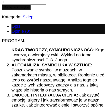
Dodaj do koszyka
Kategoria:
Sklep
Opis
Opinie (0)
PROGRAM:
KRĄG TWÓRCZY, SYNCHRONICZNOŚĆ
: Krąg
twórczy, otwierający cykl. Wykład na temat
synchroniczności C.G. Junga.
AUTOANLIZA, SYMBOLIKA W SZTUCE:
Poszukiwanie symboli w muzeach, w
zakamarkach miasta, w bibliotece. Robienie ujęć
tego co zwróci naszą uwagę. Analiza tego co
każde z tych zdobyczy znaczy dla nas, z jaką
wiąże się historią o nas samych.
EMOCJE
I INTEGRACJA CIENIA:
Jak czytać
emocję, trigery i jak transformować je w naszą
sztukę. Jak zintegrować cienie i stworzyć spójne