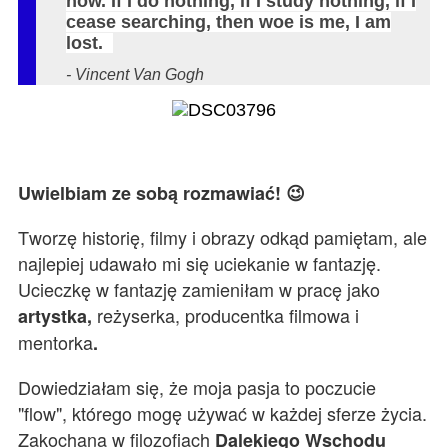
now. If I do nothing, if I study nothing, if I
cease searching, then woe is me, I am
lost.
- Vincent Van Gogh
Uwielbiam ze sobą rozmawiać! 😉
Tworzę historię, filmy i obrazy odkąd pamiętam, ale
najlepiej udawało mi się uciekanie w fantazję.
Ucieczkę w fantazję zamieniłam w pracę jako
reżyserka, producentka filmowa i
artystka,
mentorka
.
Dowiedziałam się, że moja pasja to poczucie
"flow", którego mogę używać w każdej sferze życia.
Zakochana w filozofiach
Dalekiego
Wschodu